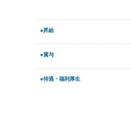
●昇給
●賞与
●待遇・福利厚生