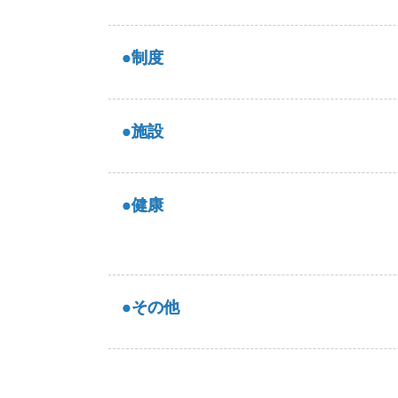
●制度
●施設
●健康
●その他