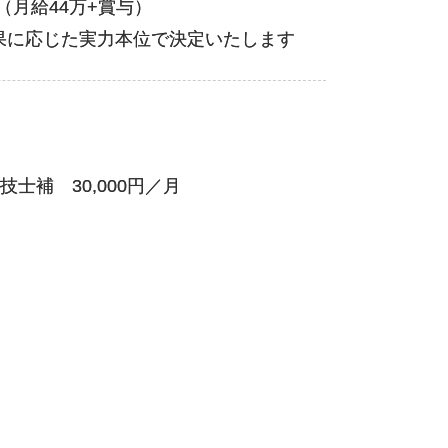
（月給44万+賞与）
果に応じた実力本位で決定いたします
士補 30,000円／月